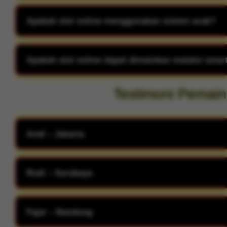
Slot gacor adalah istilah yang digunakan oleh pemain untuk mengg
kemenangan.
Apakah slot online menggunakan sistem acak?
Ya, sebagian besar permainan slot menggunakan sistem Random Num
acak.
Apakah slot online dapat dimainkan melalui sma
Ya, permainan slot modern sudah mendukung akses melalui perang
Testimoni Pema
Andi – Jakarta
Saya sering mencoba berbagai game slot gacor di VELOSBET77 kar
Rudi – Surabaya
VELOSBET77 menjadi salah satu situs slot gacor yang sering saya 
game slot populer.
Fajar – Bandung