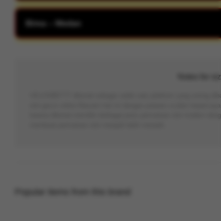
Menurut saya VELOSBET77 cukup mudah diakses dan banyak memba
pemain.
Bima – Medan
Banyak pemain slot yang membicarakan VELOSBET77 sebagai situs 
Notes for si
VELOSBET77 dikenal sebagai salah satu platform yang sering dib
slot gacor online Maxwin hari ini dengan putaran scatter terperca
karena dikenal memiliki berbagai jenis permainan slot modern denga
membuat permainan slot menjadi lebih menarik.
Popular items from this brand