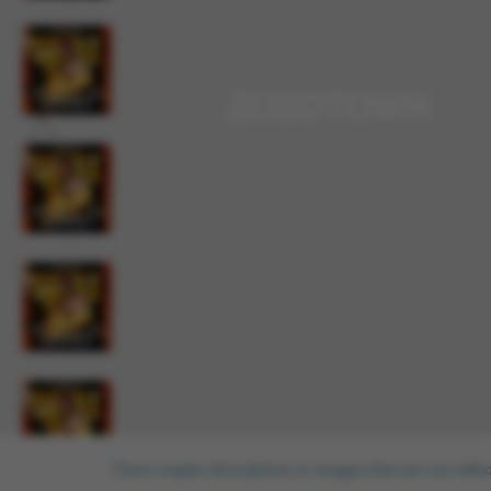
There maybe descriptions or images that are not reflec