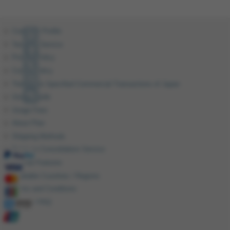
Company Profile
Terms of Service
Facebook
Privacy Policy
X
Cookie Policy
Instagram
The Act on Specified Commercial Transactions of Japan
Discord
Usage Guide
Usage Fees
About Plan
Shipping Methods
Package Consolidation Service
Special Features
Available Countries / Regions
Terms and Conditions
Inquiry / FAQ