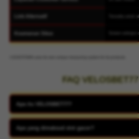
Link Alternatif
Tersedia untuk a
Keamanan Situs
Sistem enkripsi
※ZOZOTOWN uses its own unique measuring system for its products.
FAQ VELOSBET77 S
Apa itu VELOSBET77?
VELOSBET77 merupakan platform yang dikenal menyediakan informas
dimainkan oleh komunitas slot.
Apa yang dimaksud slot gacor?