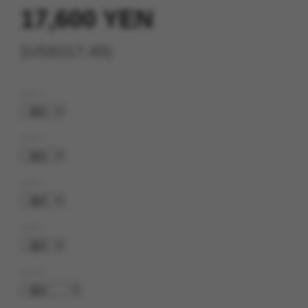
17,600 YEN
(US$117.40)
カラー
カラー
カラー
カラー
サイズ