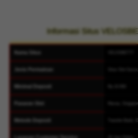
Informasi Situs VELOSBET
Nama Situs
VELOSBET77
Jenis Permainan
Situs Slot Gacor,
Minimal Deposit
Rp 10.000
Pasaran Slot
Macau, Singapo
Metode Deposit
Transfer Bank, 
Layanan Customer Service
24 Jam Online