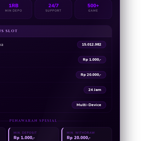
1RB
24/7
500+
MIN DEPO
SUPPORT
GAME
US SLOT
na
15.012.982
Rp 1.000,-
Rp 20.000,-
24 Jam
Multi-Device
PENAWARAN SPESIAL
MIN. DEPOSIT
MIN. WITHDRAW
Rp 1.000,-
Rp 20.000,-