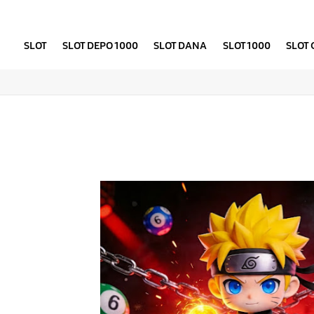
Skip
to
content
SLOT
SLOT DEPO 1000
SLOT DANA
SLOT 1000
SLOT
Buka Info Lebih Lanjut