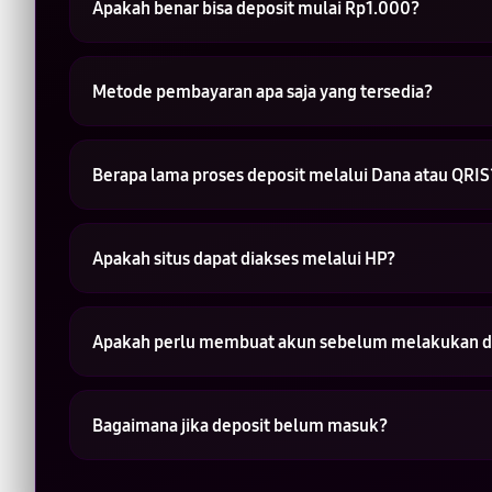
Apakah benar bisa deposit mulai Rp1.000?
Ya, sesuai ketentuan yang berlaku di situs, pengg
Metode pembayaran apa saja yang tersedia?
Umumnya tersedia Dana, QRIS, transfer bank, dan be
Berapa lama proses deposit melalui Dana atau QRIS
Dalam kondisi normal, proses deposit biasanya ber
Apakah situs dapat diakses melalui HP?
Ya. Situs umumnya dapat diakses melalui perangka
Apakah perlu membuat akun sebelum melakukan d
Ya. Pengguna perlu melakukan pendaftaran akun te
Bagaimana jika deposit belum masuk?
Apabila transaksi belum diproses dalam waktu 