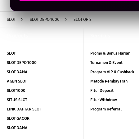
pengecekan.
SLOT
>
SLOT DEPO 1000
>
SLOT QRIS
Footer Navigation
Products
Services
SLOT
Promo & Bonus Harian
SLOT DEPO 1000
Turnamen & Event
SLOT DANA
Program VIP & Cashback
AGEN SLOT
Metode Pembayaran
SLOT 1000
Fitur Deposit
SITUS SLOT
Fitur Withdraw
LINK DAFTAR SLOT
Program Referral
SLOT GACOR
SLOT DANA