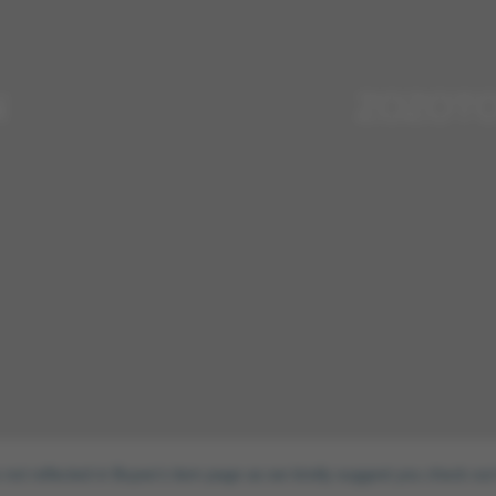
ot reflected in Buyee's item page as we kindly suggest you check out t