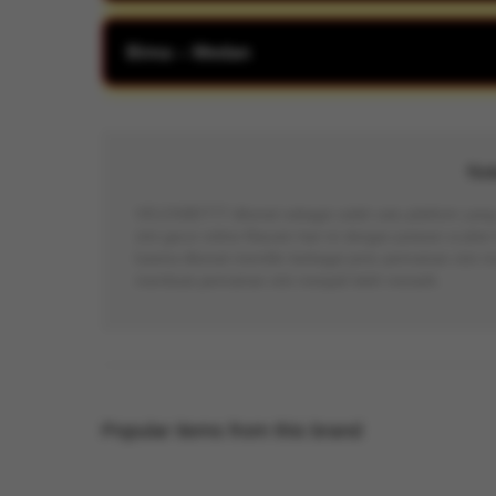
Menurut saya VELOSBET77 cukup mudah diakses dan ba
pemain.
Bima – Medan
Banyak pemain slot yang membicarakan VELOSBET77 sebag
Not
VELOSBET77 dikenal sebagai salah satu platform yang 
slot gacor online Maxwin hari ini dengan putaran scatte
karena dikenal memiliki berbagai jenis permainan slot mo
membuat permainan slot menjadi lebih menarik.
Popular items from this brand