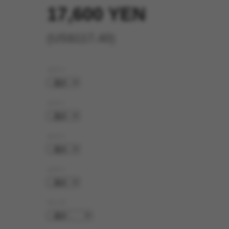
17,600 YEN
(US$117.40)
カラー
カラー
カラー
カラー
サイズ