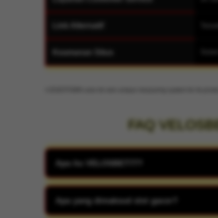
Link Alternatif
Tersed
Keamanan Situs
Siste
※ZOZOTOWN uses its own unique measuring system for its produ
FAQ VELOSBET
Apa itu VELOSBET77?
VELOSBET77 merupakan platform yang dikenal menyediaka
dimainkan oleh komunitas slot.
Apa yang dimaksud slot gacor?