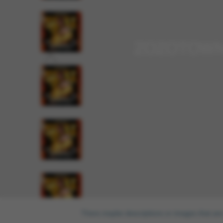
There maybe descriptions or images that are n