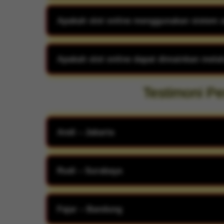
Slot gacor adalah istilah yang digunakan oleh pemain u
kemenangan.
Apakah slot online menggunakan sistem 
Ya, sebagian besar permainan slot menggunakan sistem 
acak.
Apakah slot online dapat dimainkan mela
Ya, permainan slot modern sudah mendukung akses mela
Testimoni 
Andi – Jakarta
Saya sering mencoba berbagai game slot gacor di VELO
Rudi – Surabaya
VELOSBET77 menjadi salah satu situs slot gacor yang se
game slot populer.
Fajar – Bandung