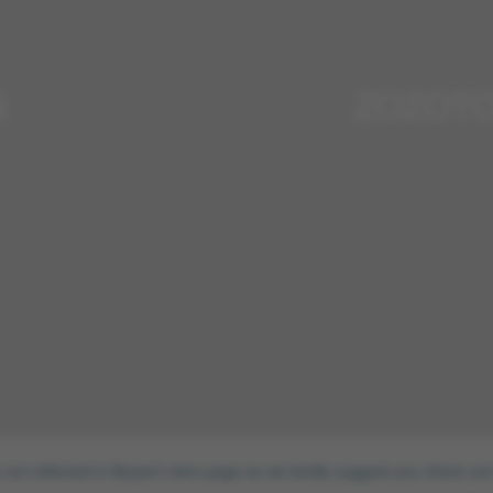
ot reflected in Buyee's item page as we kindly suggest you check out t