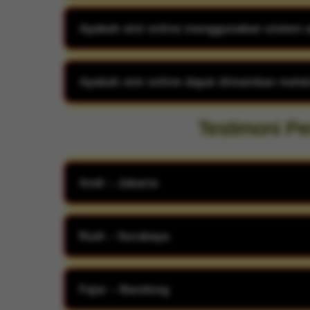
Slot gacor adalah istilah yang digunakan oleh pemain u
kemenangan.
Apakah slot online menggunakan sistem 
Ya, sebagian besar permainan slot menggunakan sistem 
acak.
Apakah slot online dapat dimainkan mela
Ya, permainan slot modern sudah mendukung akses mela
Testimoni 
Andi – Jakarta
Saya sering mencoba berbagai game slot gacor di VELO
Rudi – Surabaya
VELOSBET77 menjadi salah satu situs slot gacor yang se
game slot populer.
Fajar – Bandung