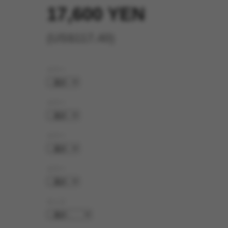
17,600 YEN
(US$117.40)
カラー
カラー
カラー
カラー
サイズ