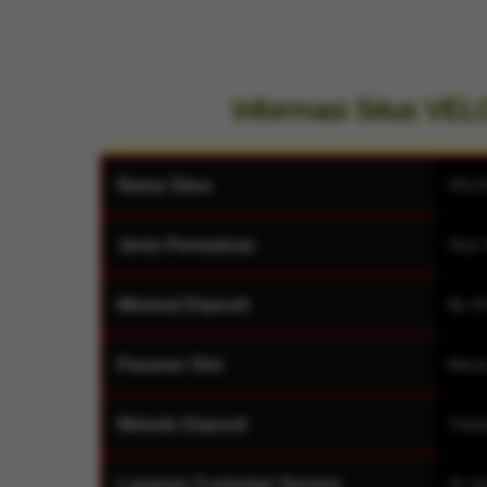
Informasi Situs VEL
Nama Situs
VELO
Jenis Permainan
Situs 
Minimal Deposit
Rp 10
Pasaran Slot
Macau
Metode Deposit
Trans
Layanan Customer Service
24 Ja