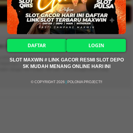
nyak membahas permainan slot yang sedang populer di komunitas
▼
ai situs slot gacor yang menyediakan berbagai jenis permainan slot.
DAFTAR
LOGIN
es for size guide
sering dibahas oleh komunitas pemain karena menghadirkan link situs
SLOT MAXWIN # LINK GACOR RESMI SLOT DEPO
r terpercaya. Banyak pemain tertarik mencoba slot server Maxwin
5K MUDAH MENANG ONLINE HARI INI
dern dengan fitur scatter, free spin, serta berbagai bonus yang
© COPYRIGHT 2026
|
POLONIA PROJECT!!