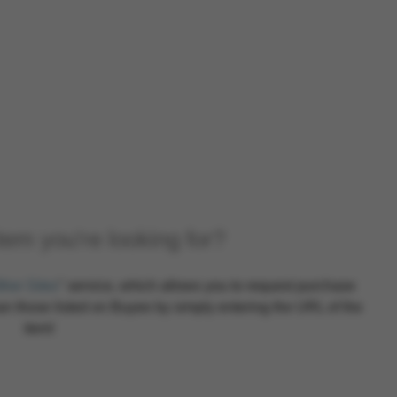
item you're looking for?
her Sites
" service, which allows you to request purchase
han those listed on Buyee by simply entering the URL of the
item!