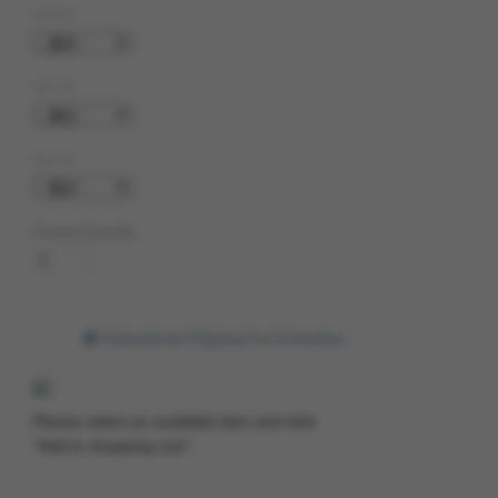
サイズ
サイズ
サイズ
Desired Quantity
International Shipping Fee Estimation
Please select an available item and click
"Add to shopping cart".