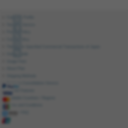
Company Profile
Terms of Service
Facebook
Privacy Policy
X
Cookie Policy
Instagram
The Act on Specified Commercial Transactions of Japan
Discord
Usage Guide
Usage Fees
About Plan
Shipping Methods
Package Consolidation Service
Special Features
Available Countries / Regions
Terms and Conditions
Inquiry / FAQ