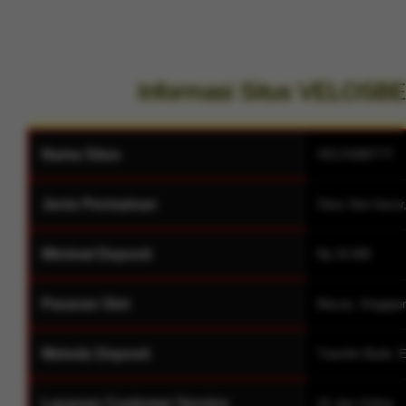
Informasi Situs VELOSBET
Nama Situs
VELOSBET77
Jenis Permainan
Situs Slot Gacor,
Minimal Deposit
Rp 10.000
Pasaran Slot
Macau, Singapo
Metode Deposit
Transfer Bank, 
Layanan Customer Service
24 Jam Online