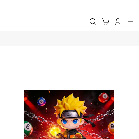
Skip
to
content
Cari
Troli
Login
Navigation
Buka Info Lebih Lanjut