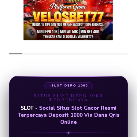
SLOT DEPO 1000
SITUS SLOT DEPO 1000
TERPERCAYA
SLOT -
Social Situs Slot Gacor Resmi
Terpercaya Deposit 1000 Via Dana Qris
Online