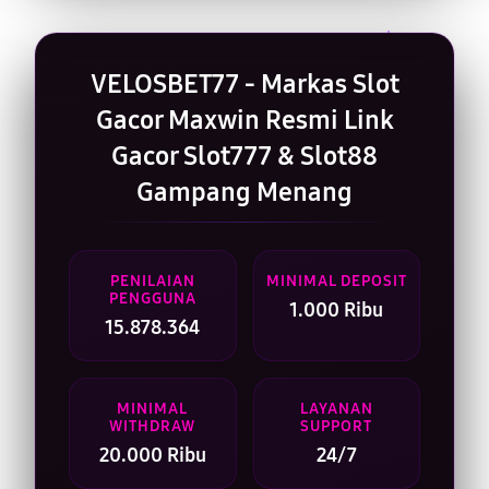
Layer Popup Close
VELOSBET77 - Markas Slot
Gacor Maxwin Resmi Link
Gacor Slot777 & Slot88
Gampang Menang
PENILAIAN
MINIMAL DEPOSIT
PENGGUNA
1.000 Ribu
15.878.364
MINIMAL
LAYANAN
WITHDRAW
SUPPORT
20.000 Ribu
24/7