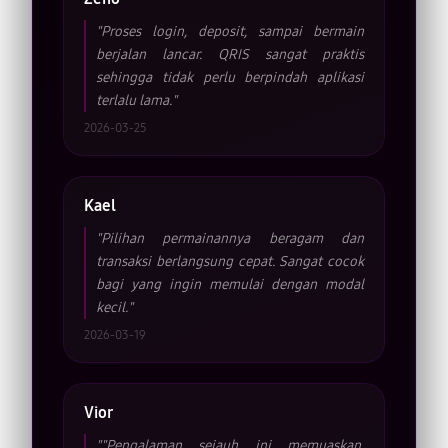
"Proses login, deposit, sampai bermain
berjalan lancar. QRIS sangat praktis
sehingga tidak perlu berpindah aplikasi
terlalu lama."
2026-03-25
Kael
"Pilihan permainannya beragam dan
transaksi berlangsung cepat. Sangat cocok
bagi yang ingin memulai dengan modal
kecil."
2026-03-19
Vior
""Pengalaman sejauh ini memuaskan.