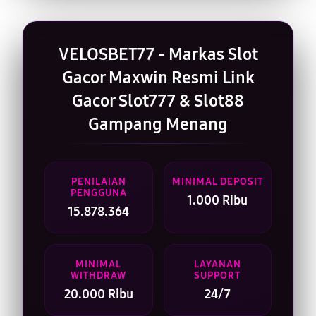
Layer Popup Close
VELOSBET77 - Markas Slot
Gacor Maxwin Resmi Link
Gacor Slot777 & Slot88
Gampang Menang
PENILAIAN
MINIMAL DEPOSIT
PENGGUNA
1.000 Ribu
15.878.364
MINIMAL
LAYANAN
WITHDRAW
SUPPORT
20.000 Ribu
24/7