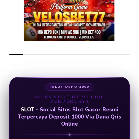
SLOT DEPO 1000
SITUS SLOT DEPO 1000
TERPERCAYA
SLOT -
Social Situs Slot Gacor Resmi
Terpercaya Deposit 1000 Via Dana Qris
Online