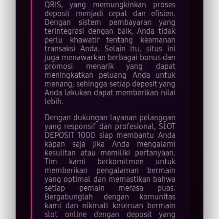
QRIS, yang memungkinkan proses
deposit menjadi cepat dan efisien.
Dengan sistem pembayaran yang
terintegrasi dengan baik, Anda tidak
perlu khawatir tentang keamanan
transaksi Anda. Selain itu, situs ini
juga menawarkan berbagai bonus dan
promosi menarik yang dapat
meningkatkan peluang Anda untuk
menang, sehingga setiap deposit yang
Anda lakukan dapat memberikan nilai
lebih.
Dengan dukungan layanan pelanggan
yang responsif dan profesional, SLOT
DEPOSIT 1000 siap membantu Anda
kapan saja jika Anda mengalami
kesulitan atau memiliki pertanyaan.
Tim kami berkomitmen untuk
memberikan pengalaman bermain
yang optimal dan memastikan bahwa
setiap pemain merasa puas.
Bergabunglah dengan komunitas
kami dan nikmati keseruan bermain
slot online dengan deposit yang