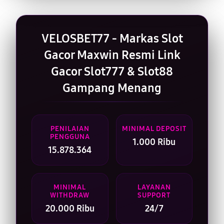
Layer Popup Close
VELOSBET77 - Markas Slot
Gacor Maxwin Resmi Link
Gacor Slot777 & Slot88
Gampang Menang
PENILAIAN
MINIMAL DEPOSIT
PENGGUNA
1.000 Ribu
15.878.364
MINIMAL
LAYANAN
WITHDRAW
SUPPORT
20.000 Ribu
24/7