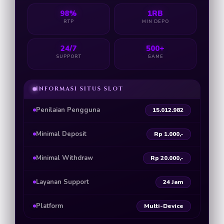
98%
1RB
RTP
MIN DEPO
24/7
500+
SUPPORT
GAME
INFORMASI SITUS SLOT
Penilaian Pengguna
15.012.982
Minimal Deposit
Rp 1.000,-
Minimal Withdraw
Rp 20.000,-
Layanan Support
24 Jam
Platform
Multi-Device