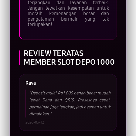
terjangkau dan layanan terbaik.
Jangan lewatkan kesempatan untuk
meraih kemenangan besar dan
pengalaman bermain yang tak
terlupakan!
REVIEW TERATAS
MEMBER SLOT DEPO 1000
Rava
"Deposit mulai Rp1.000 benar-benar mudah
lewat Dana dan QRIS. Prosesnya cepat,
permainan juga lengkap, jadi nyaman untuk
dimainkan."
2026-03-12