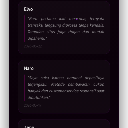
Elvo
"Baru pertama kali mencoba, ternyata
transaksi langsung diproses tanpa kendala.
Tampilan situs juga ringan dan mudah
dipahami."
2026-03-22
Naro
"Saya suka karena nominal depositnya
terjangkau. Metode pembayaran cukup
banyak dan customer service responsif saat
dibutuhkan."
2026-03-17
Zeno