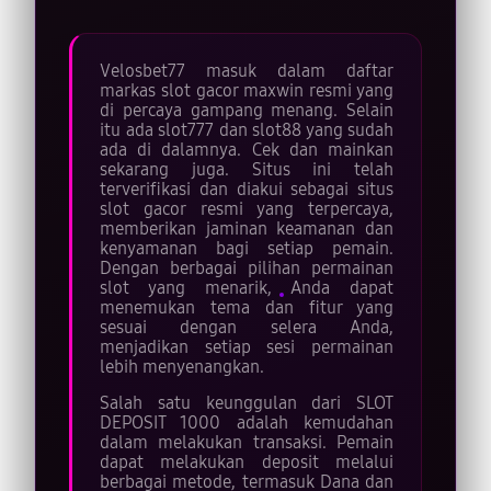
Velosbet77 masuk dalam daftar
markas slot gacor maxwin resmi yang
di percaya gampang menang. Selain
itu ada slot777 dan slot88 yang sudah
ada di dalamnya. Cek dan mainkan
sekarang juga. Situs ini telah
terverifikasi dan diakui sebagai situs
slot gacor resmi yang terpercaya,
memberikan jaminan keamanan dan
kenyamanan bagi setiap pemain.
Dengan berbagai pilihan permainan
slot yang menarik, Anda dapat
menemukan tema dan fitur yang
sesuai dengan selera Anda,
menjadikan setiap sesi permainan
lebih menyenangkan.
Salah satu keunggulan dari SLOT
DEPOSIT 1000 adalah kemudahan
dalam melakukan transaksi. Pemain
dapat melakukan deposit melalui
berbagai metode, termasuk Dana dan