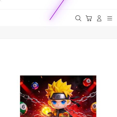
Skip
to
content
Cari
Troli
Login
Navigation
Buka Info Lebih Lanjut