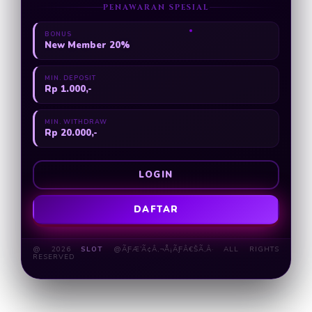
PENAWARAN SPESIAL
BONUS
New Member 20%
MIN. DEPOSIT
Rp 1.000,-
MIN. WITHDRAW
Rp 20.000,-
LOGIN
DAFTAR
@ 2026
SLOT
@ÃƑÆ’Ã¢Â‚¬Å¡ÃƑÂ€ŠÃ‚Â· ALL RIGHTS
RESERVED