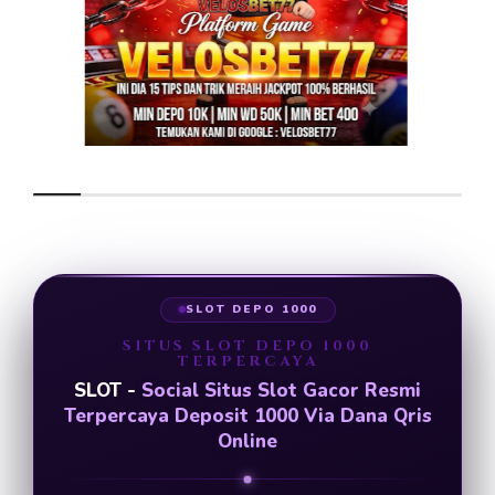
SLOT DEPO 1000
SITUS SLOT DEPO 1000
TERPERCAYA
SLOT -
Social Situs Slot Gacor Resmi
Terpercaya Deposit 1000 Via Dana Qris
Online